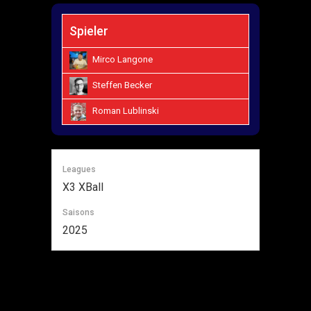
Spieler
Mirco Langone
Steffen Becker
Roman Lublinski
Leagues
X3 XBall
Saisons
2025