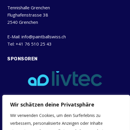
Tennishalle Grenchen
Flughafenstrasse 38
2540 Grenchen
E-Mail: info@paintballswiss.ch
Tel: +41 76 510 25 43
SPONSOREN
Wir schätzen deine Privatsphäre
INFOS
Allgemeine Geschäftsbedingungen (AGB)
Wir verwenden Cookies, um dein Surferlebnis zu
verbessern, personalisierte Anzeigen oder Inhalte
Downloads