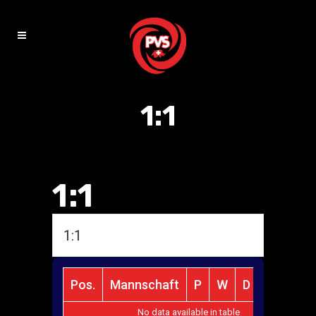
1:1
1:1
1:1
Pos.
Mannschaft
P
W
D
L
Pts
No data available in table