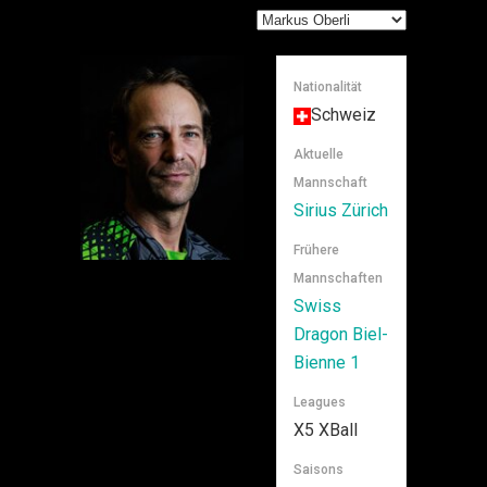
Nationalität
Schweiz
Aktuelle
Mannschaft
Sirius Zürich
Frühere
Mannschaften
Swiss
Dragon Biel-
Bienne 1
Leagues
X5 XBall
Saisons