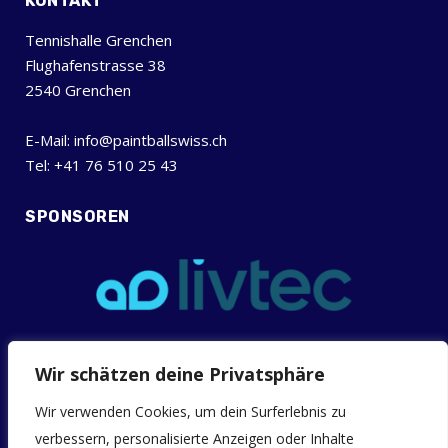
KONTAKT
Tennishalle Grenchen
Flughafenstrasse 38
2540 Grenchen
E-Mail: info@paintballswiss.ch
Tel: +41 76 510 25 43
SPONSOREN
Wir schätzen deine Privatsphäre
INFOS
Allgemeine Geschäftsbedingungen (AGB)
Wir verwenden Cookies, um dein Surferlebnis zu
verbessern, personalisierte Anzeigen oder Inhalte