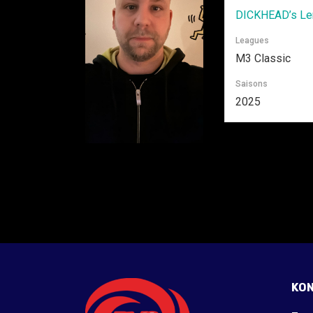
DICKHEAD’s Le
Leagues
M3 Classic
Saisons
2025
KO