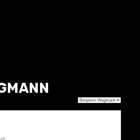
EGMANN
aft