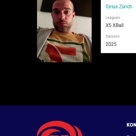
Sirius Zürich
Leagues
X5 XBall
Saisons
2025
KO