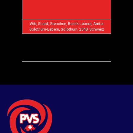
Witi, Staad, Grenchen, Bezirk Lebern, Amtei
Solothurn-Lebern, Solothurn, 2540, Schweiz