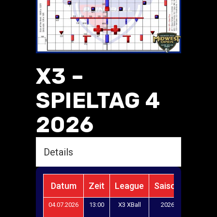
X3 –
SPIELTAG 4
2026
Details
Datum
Zeit
League
Saison
Layou
04.07.2026
13:00
X3 XBall
2026
NXL
Midwest